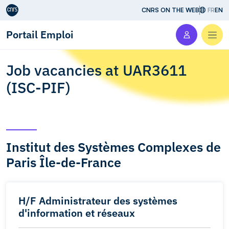
Aller au contenu
CNRS ON THE WEB
FR
EN
Portail Emploi
Men
Job vacancies at UAR3611
(ISC-PIF)
Institut des Systèmes Complexes de
Paris Île-de-France
H/F Administrateur des systèmes
d'information et réseaux