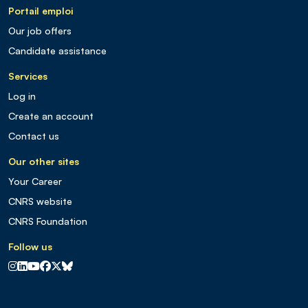
Portail emploi
Our job offers
Candidate assistance
Services
Log in
Create an account
Contact us
Our other sites
Your Career
CNRS website
CNRS Foundation
Follow us
CNRS sur Instagram
CNRS sur Linkedin
CNRS sur Youtube
CNRS sur Facebook
CNRS sur X
CNRS sur Blus sky