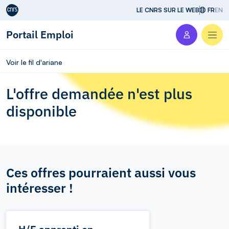
Aller au contenu
LE CNRS SUR LE WEB
FR
EN
Portail Emploi
Men
Voir le fil d'ariane
L'offre demandée n'est plus
disponible
Ces offres pourraient aussi vous
intéresser !