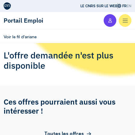
Aller au contenu
LE CNRS SUR LE WEB
FR
EN
Portail Emploi
Men
Voir le fil d'ariane
L'offre demandée n'est plus
disponible
Ces offres pourraient aussi vous
intéresser !
Toutes les offres