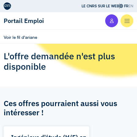
Aller au contenu
LE CNRS SUR LE WEB
FR
EN
Portail Emploi
Men
Voir le fil d'ariane
L'offre demandée n'est plus
disponible
Ces offres pourraient aussi vous
intéresser !