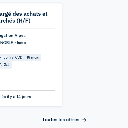
argé des achats et
rchés (H/F)
égation Alpes
NOBLE • Isère
en contrat CDD
18 mois
C+3/4
iée il y a 14 jours
Toutes les offres