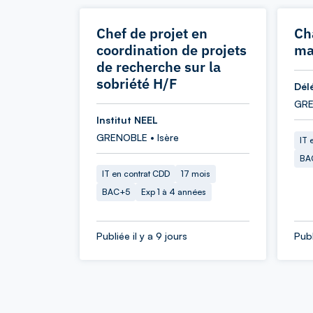
Chef de projet en
Ch
coordination de projets
ma
de recherche sur la
sobriété H/F
Dél
GRE
Institut NEEL
GRENOBLE • Isère
IT 
BA
IT en contrat CDD
17 mois
BAC+5
Exp 1 à 4 années
Publiée il y a 9 jours
Publ