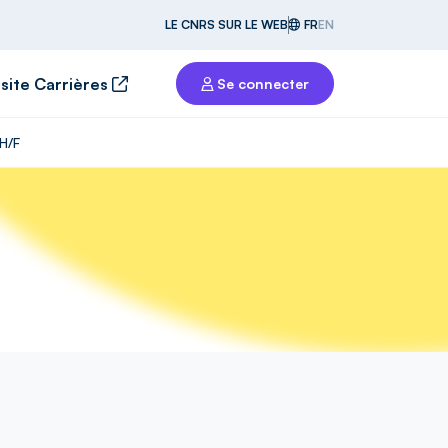
LE CNRS SUR LE WEB
FR
EN
 site Carrières
Se connecter
 H/F