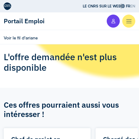
Aller au contenu
LE CNRS SUR LE WEB
FR
EN
Portail Emploi
Men
Voir le fil d'ariane
L'offre demandée n'est plus
disponible
Ces offres pourraient aussi vous
intéresser !