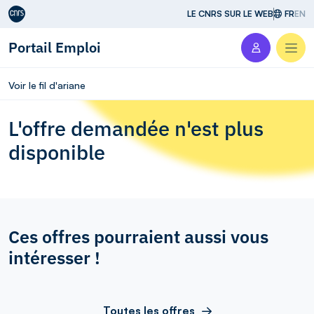
Aller au contenu
LE CNRS SUR LE WEB
FR
EN
Portail Emploi
Men
Voir le fil d'ariane
L'offre demandée n'est plus
disponible
Ces offres pourraient aussi vous
intéresser !
Toutes les offres