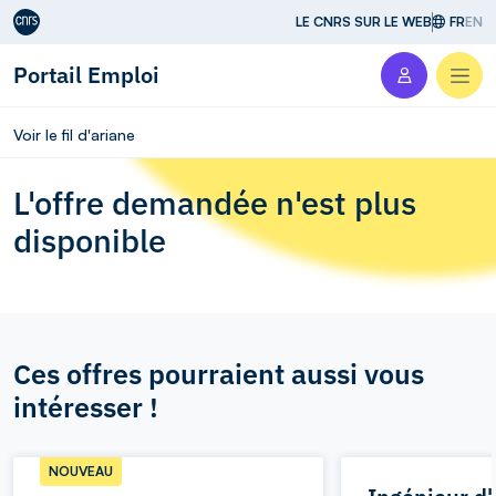
Aller au contenu
LE CNRS SUR LE WEB
FR
EN
Portail Emploi
Men
Voir le fil d'ariane
L'offre demandée n'est plus
disponible
Ces offres pourraient aussi vous
intéresser !
NOUVEAU