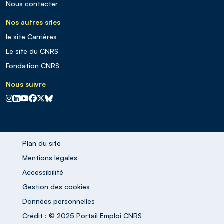
Nous contacter
Nos autres sites
le site Carrières
Le site du CNRS
Fondation CNRS
Nous suivre
CNRS sur Instagram
CNRS sur Linkedin
CNRS sur Youtube
CNRS sur Facebook
CNRS sur X
CNRS sur Blus sky
Plan du site
Mentions légales
Accessibilité
Gestion des cookies
Données personnelles
Crédit : © 2025 Portail Emploi CNRS