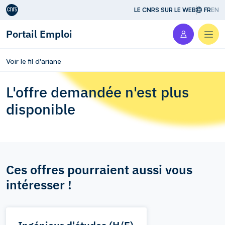
Aller au contenu
LE CNRS SUR LE WEB
FR
EN
Portail Emploi
Men
Voir le fil d'ariane
L'offre demandée n'est plus
disponible
Ces offres pourraient aussi vous
intéresser !