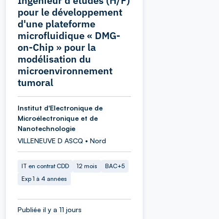
Ingénieur d'études (H/F)
pour le développement
d'une plateforme
microfluidique « DMG-
on-Chip » pour la
modélisation du
microenvironnement
tumoral
Institut d'Electronique de
Microélectronique et de
Nanotechnologie
VILLENEUVE D ASCQ • Nord
IT en contrat CDD
12 mois
BAC+5
Exp 1 à 4 années
Publiée il y a 11 jours