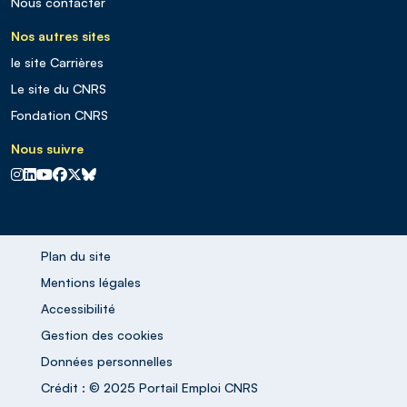
Nous contacter
Nos autres sites
le site Carrières
Le site du CNRS
Fondation CNRS
Nous suivre
CNRS sur Instagram
CNRS sur Linkedin
CNRS sur Youtube
CNRS sur Facebook
CNRS sur X
CNRS sur Blus sky
Plan du site
Mentions légales
Accessibilité
Gestion des cookies
Données personnelles
Crédit : © 2025 Portail Emploi CNRS