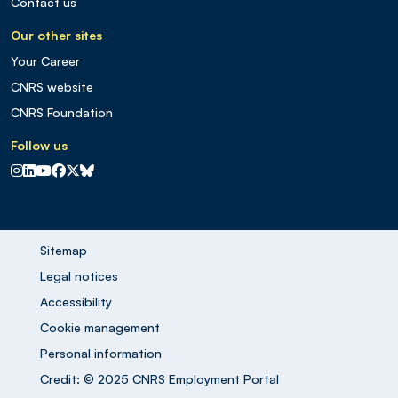
Contact us
Our other sites
Your Career
CNRS website
CNRS Foundation
Follow us
CNRS sur Instagram
CNRS sur Linkedin
CNRS sur Youtube
CNRS sur Facebook
CNRS sur X
CNRS sur Blus sky
Sitemap
Legal notices
Accessibility
Cookie management
Personal information
Credit: © 2025 CNRS Employment Portal