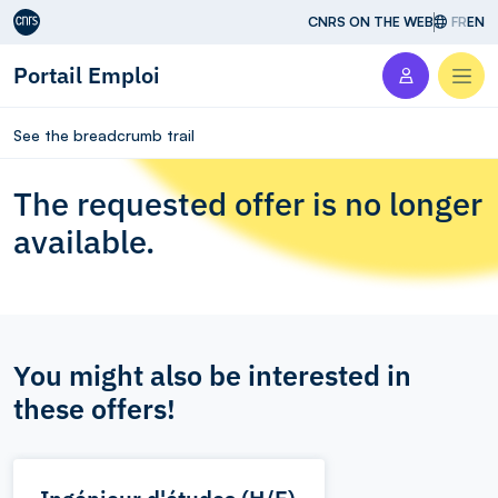
Aller au contenu
CNRS ON THE WEB
FR
EN
Portail Emploi
Men
See the breadcrumb trail
The requested offer is no longer
available.
You might also be interested in
these offers!