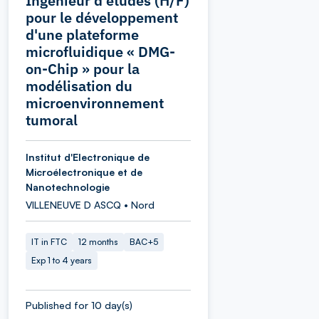
Ingénieur d'études (H/F)
pour le développement
d'une plateforme
microfluidique « DMG-
on-Chip » pour la
modélisation du
microenvironnement
tumoral
Institut d'Electronique de
Microélectronique et de
Nanotechnologie
VILLENEUVE D ASCQ • Nord
IT in FTC
12 months
BAC+5
Exp 1 to 4 years
Published for 10 day(s)