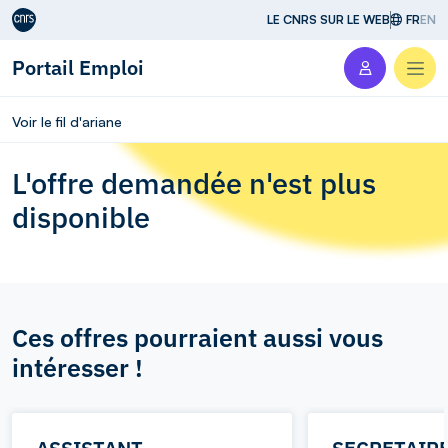
Aller au contenu
LE CNRS SUR LE WEB
FR
EN
Portail Emploi
Men
Voir le fil d'ariane
L'offre demandée n'est plus
disponible
Ces offres pourraient aussi vous
intéresser !