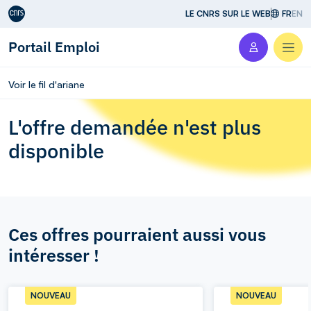
Aller au contenu
LE CNRS SUR LE WEB
FR
EN
Portail Emploi
Men
Voir le fil d'ariane
L'offre demandée n'est plus
disponible
Ces offres pourraient aussi vous
intéresser !
NOUVEAU
NOUVEAU