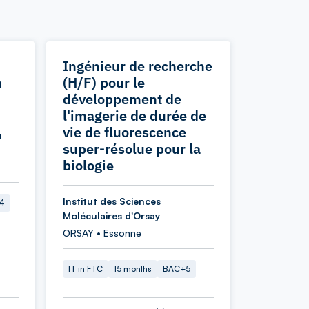
Ingénieur de recherche
n
(H/F) pour le
développement de
l'imagerie de durée de
vie de fluorescence
n
super-résolue pour la
biologie
Institut des Sciences
4
Moléculaires d'Orsay
ORSAY • Essonne
IT in FTC
15 months
BAC+5