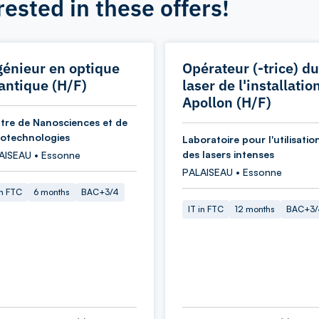
rested in these offers!
génieur en optique
Opérateur (-trice) du
antique (H/F)
laser de l'installatio
Apollon (H/F)
tre de Nanosciences et de
otechnologies
Laboratoire pour l'utilisatio
des lasers intenses
AISEAU • Essonne
PALAISEAU • Essonne
in FTC
6 months
BAC+3/4
IT in FTC
12 months
BAC+3/