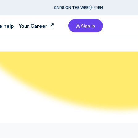
CNRS ON THE WEB
FR
EN
e help
Your Career
Sign in