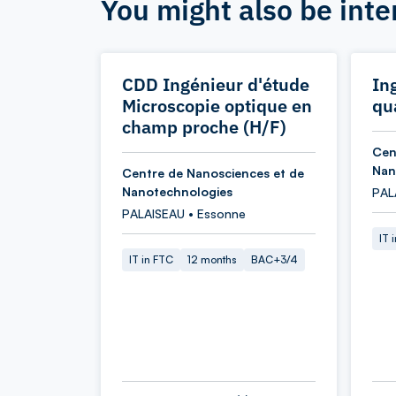
You might also be inte
CDD Ingénieur d'étude
In
Microscopie optique en
qu
champ proche (H/F)
Cen
Nan
Centre de Nanosciences et de
Nanotechnologies
PAL
PALAISEAU • Essonne
IT 
IT in FTC
12 months
BAC+3/4