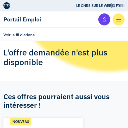
Aller au contenu
LE CNRS SUR LE WEB
FR
EN
Portail Emploi
Men
Voir le fil d'ariane
L'offre demandée n'est plus
disponible
Ces offres pourraient aussi vous
intéresser !
NOUVEAU