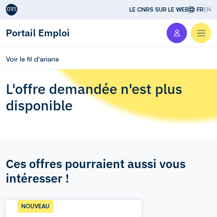
Aller au contenu
LE CNRS SUR LE WEB
FR
EN
Portail Emploi
Men
Voir le fil d'ariane
L'offre demandée n'est plus
disponible
Ces offres pourraient aussi vous
intéresser !
NOUVEAU