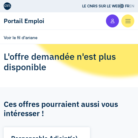
Aller au contenu
LE CNRS SUR LE WEB
FR
EN
Portail Emploi
Men
Voir le fil d'ariane
L'offre demandée n'est plus
disponible
Ces offres pourraient aussi vous
intéresser !