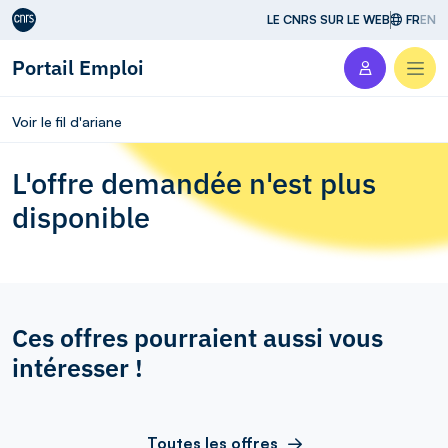
Aller au contenu
LE CNRS SUR LE WEB
FR
EN
Portail Emploi
Men
Voir le fil d'ariane
L'offre demandée n'est plus
disponible
Ces offres pourraient aussi vous
intéresser !
Toutes les offres