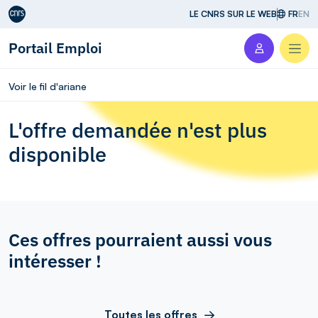
Aller au contenu
LE CNRS SUR LE WEB
FR
EN
Portail Emploi
Men
Voir le fil d'ariane
L'offre demandée n'est plus
disponible
Ces offres pourraient aussi vous
intéresser !
Toutes les offres