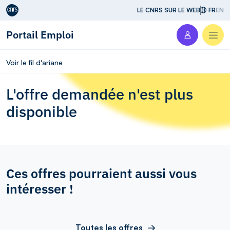
Aller au contenu
LE CNRS SUR LE WEB
FR
EN
Portail Emploi
Men
Voir le fil d'ariane
L'offre demandée n'est plus
disponible
Ces offres pourraient aussi vous
intéresser !
Toutes les offres