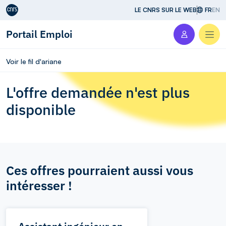
Aller au contenu
LE CNRS SUR LE WEB
FR
EN
Portail Emploi
Men
Voir le fil d'ariane
L'offre demandée n'est plus
disponible
Ces offres pourraient aussi vous
intéresser !