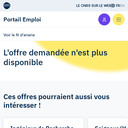
Aller au contenu
LE CNRS SUR LE WEB
FR
EN
Portail Emploi
Men
Voir le fil d'ariane
L'offre demandée n'est plus
disponible
Ces offres pourraient aussi vous
intéresser !