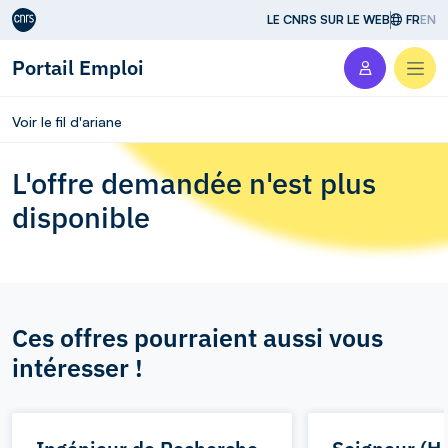
Aller au contenu
LE CNRS SUR LE WEB
FR
EN
Portail Emploi
Men
Voir le fil d'ariane
L'offre demandée n'est plus
disponible
Ces offres pourraient aussi vous
intéresser !