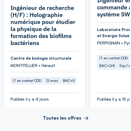
Ingénieur en
commande a
Ingénieur de recherche
système SW
(H/F) : Holographie
numérique pour étudier
la physique de la
Laboratoire Proc
formation des biofilms
et Energie Solair
bactériens
PERPIGNAN • Pyr
Centre de biologie structurale
IT en contrat CDD
MONTPELLIER • Hérault
BAC+3/4
Exp 1 
IT en contrat CDD
12 mois
BAC+5
Publiée il y a 4 jours
Publiée il y a 15 j
Toutes les offres