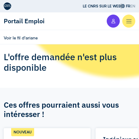
Aller au contenu
LE CNRS SUR LE WEB
FR
EN
Portail Emploi
Men
Voir le fil d'ariane
L'offre demandée n'est plus
disponible
Ces offres pourraient aussi vous
intéresser !
NOUVEAU