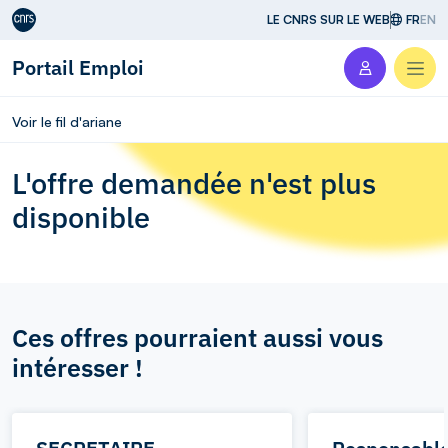
Aller au contenu
LE CNRS SUR LE WEB
FR
EN
Portail Emploi
Men
Voir le fil d'ariane
L'offre demandée n'est plus
disponible
Ces offres pourraient aussi vous
intéresser !