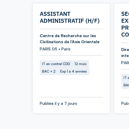
ASSISTANT
SE
ADMINISTRATIF (H/F)
EX
PR
CO
Centre de Recherche sur les
Civilisations de l'Asie Orientale
PARIS 05 • Paris
Dir
int
PARI
IT en contrat CDD
12 mois
BAC + 2
Exp 1 à 4 années
IT 
BA
Publiée il y a 7 jours
Publ