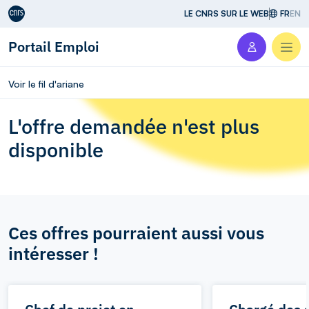
Aller au contenu
LE CNRS SUR LE WEB
FR
EN
Portail Emploi
Men
Voir le fil d'ariane
L'offre demandée n'est plus
disponible
Ces offres pourraient aussi vous
intéresser !