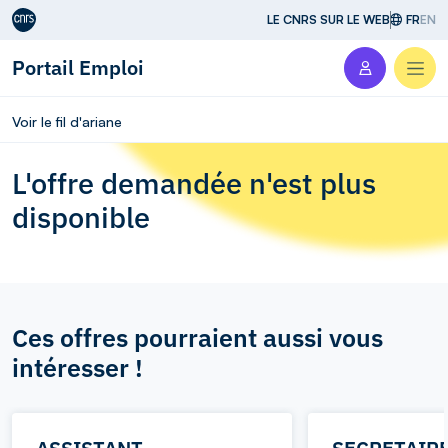
Aller au contenu
LE CNRS SUR LE WEB
FR
EN
Portail Emploi
Men
Voir le fil d'ariane
L'offre demandée n'est plus
disponible
Ces offres pourraient aussi vous
intéresser !