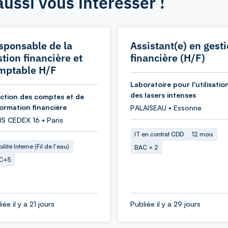
aussi vous intéresser !
sponsable de la
Assistant(e) en gest
tion financière et
financière (H/F)
mptable H/F
Laboratoire pour l'utilisatio
des lasers intenses
ection des comptes et de
formation financière
PALAISEAU • Essonne
IS CEDEX 16 • Paris
IT en contrat CDD
12 mois
ilité Interne (Fil de l'eau)
BAC + 2
C+5
iée il y a 21 jours
Publiée il y a 29 jours