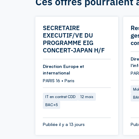
Ces offres pourraient 
SECRETAIRE
Re
EXECUTIF/VE DU
ges
PROGRAMME EIG
co
CONCERT-JAPAN H/F
Dir
l'in
Direction Europe et
international
PAR
PARIS 16 • Paris
Mob
IT en contrat CDD
12 mois
BA
BAC+5
Publiée il y a 13 jours
Publ