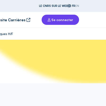
LE CNRS SUR LE WEB
FR
EN
 site Carrières
Se connecter
iques H/F