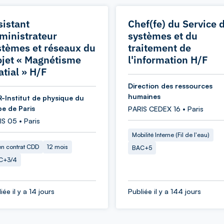
sistant
Chef(fe) du Service 
ministrateur
systèmes et du
stèmes et réseaux du
traitement de
ojet « Magnétisme
l'information H/F
atial » H/F
Direction des ressources
humaines
-Institut de physique du
be de Paris
PARIS CEDEX 16 • Paris
S 05 • Paris
Mobilité Interne (Fil de l'eau)
en contrat CDD
12 mois
BAC+5
C+3/4
iée il y a 14 jours
Publiée il y a 144 jours