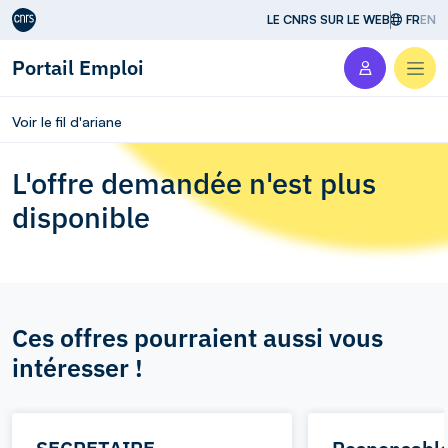
Aller au contenu
LE CNRS SUR LE WEB
FR
EN
Portail Emploi
Men
Voir le fil d'ariane
L'offre demandée n'est plus
disponible
Ces offres pourraient aussi vous
intéresser !