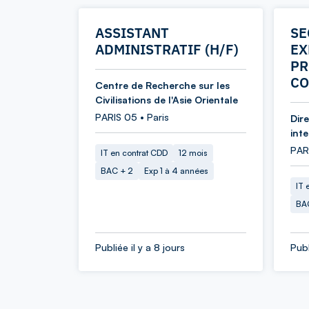
ASSISTANT
SE
ADMINISTRATIF (H/F)
EX
PR
CO
Centre de Recherche sur les
Civilisations de l'Asie Orientale
PARIS 05 • Paris
Dir
int
PARI
IT en contrat CDD
12 mois
BAC + 2
Exp 1 à 4 années
IT 
BA
Publiée il y a 8 jours
Publ