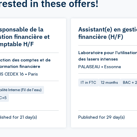
rested in these offers!
sponsable de la
Assistant(e) en gest
tion financière et
financière (H/F)
mptable H/F
Laboratoire pour l'utilisatio
des lasers intenses
ection des comptes et de
formation financière
PALAISEAU • Essonne
IS CEDEX 16 • Paris
IT in FTC
12 months
BAC + 
ilité Interne (Fil de l'eau)
C+5
ished for 21 day(s)
Published for 29 day(s)