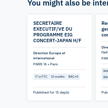
You might also be inte
SECRETAIRE
Re
EXECUTIF/VE DU
ges
PROGRAMME EIG
co
CONCERT-JAPAN H/F
Dir
l'in
Direction Europe et
international
PAR
PARIS 16 • Paris
Mob
IT in FTC
12 months
BAC+5
BA
Published for 13 day(s)
Publ