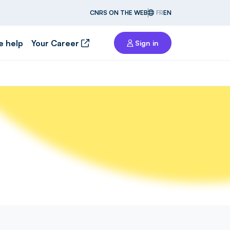
CNRS ON THE WEB
FR
EN
e help
Your Career
Sign in