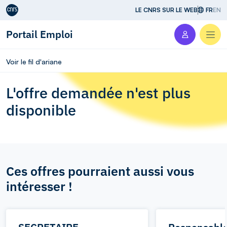
Aller au contenu
LE CNRS SUR LE WEB
FR
EN
Portail Emploi
Men
Voir le fil d'ariane
L'offre demandée n'est plus
disponible
Ces offres pourraient aussi vous
intéresser !