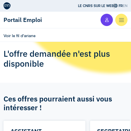
Aller au contenu
LE CNRS SUR LE WEB
FR
EN
Portail Emploi
Men
Voir le fil d'ariane
L'offre demandée n'est plus
disponible
Ces offres pourraient aussi vous
intéresser !