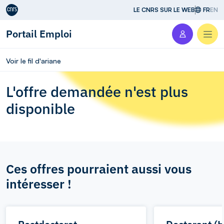
Aller au contenu
LE CNRS SUR LE WEB
FR
EN
Portail Emploi
Men
Voir le fil d'ariane
L'offre demandée n'est plus
disponible
Ces offres pourraient aussi vous
intéresser !