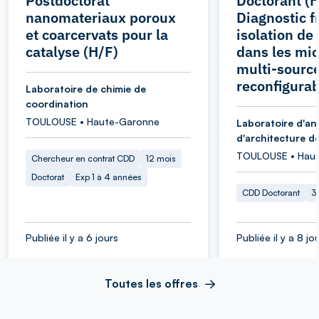
Postdoctorat
Doctorant (H
nanomateriaux poroux
Diagnostic f
et coarcervats pour la
isolation de
catalyse (H/F)
dans les mi
multi-sourc
reconfigurab
Laboratoire de chimie de
coordination
TOULOUSE • Haute-Garonne
Laboratoire d'an
d'architecture d
TOULOUSE • Hau
Chercheur en contrat CDD
12 mois
Doctorat
Exp 1 à 4 années
CDD Doctorant
3
Publiée il y a 6 jours
Publiée il y a 8 jo
Toutes les offres