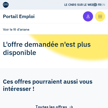
Aller au contenu
LE CNRS SUR LE WEB
FR
EN
Portail Emploi
Men
Voir le fil d'ariane
L'offre demandée n'est plus
disponible
Ces offres pourraient aussi vous
intéresser !
Toutes les offres