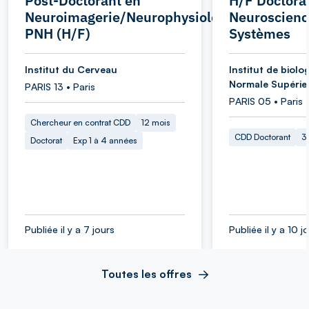
Post-Doctorant en
H/F Doctora
Neuroimagerie/Neurophysiologie
Neuroscienc
PNH (H/F)
Systèmes
Institut du Cerveau
Institut de biolog
Normale Supérie
PARIS 13 • Paris
PARIS 05 • Paris
Chercheur en contrat CDD
12 mois
CDD Doctorant
3
Doctorat
Exp 1 à 4 années
Publiée il y a 7 jours
Publiée il y a 10 j
Toutes les offres