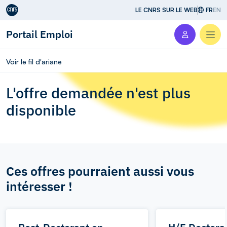
Aller au contenu
LE CNRS SUR LE WEB
FR
EN
Portail Emploi
Men
Voir le fil d'ariane
L'offre demandée n'est plus
disponible
Ces offres pourraient aussi vous
intéresser !