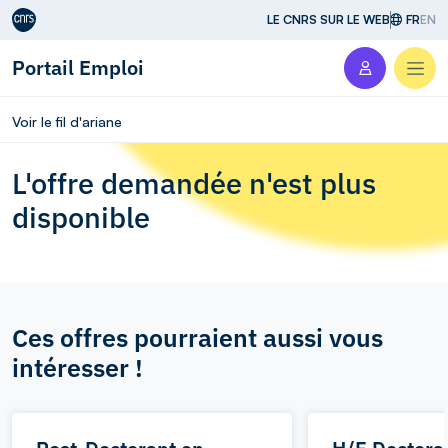
Aller au contenu
LE CNRS SUR LE WEB
FR
EN
Portail Emploi
Men
Voir le fil d'ariane
L'offre demandée n'est plus
disponible
Ces offres pourraient aussi vous
intéresser !