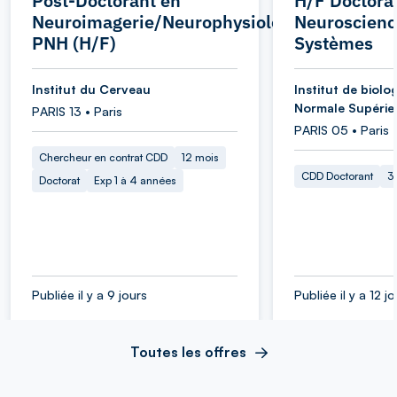
Post-Doctorant en
H/F Doctora
Neuroimagerie/Neurophysiologie
Neuroscienc
PNH (H/F)
Systèmes
Institut du Cerveau
Institut de biolog
Normale Supérie
PARIS 13 • Paris
PARIS 05 • Paris
Chercheur en contrat CDD
12 mois
CDD Doctorant
3
Doctorat
Exp 1 à 4 années
Publiée il y a 9 jours
Publiée il y a 12 j
Toutes les offres