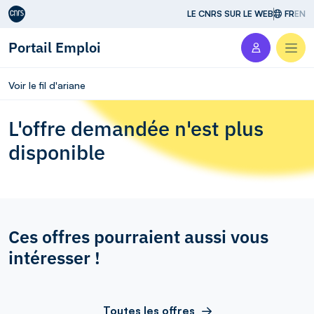
Aller au contenu
LE CNRS SUR LE WEB
FR
EN
Portail Emploi
Men
Voir le fil d'ariane
L'offre demandée n'est plus
disponible
Ces offres pourraient aussi vous
intéresser !
Toutes les offres