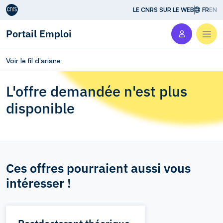
Aller au contenu
LE CNRS SUR LE WEB
FR
EN
Portail Emploi
Men
Voir le fil d'ariane
L'offre demandée n'est plus
disponible
Ces offres pourraient aussi vous
intéresser !