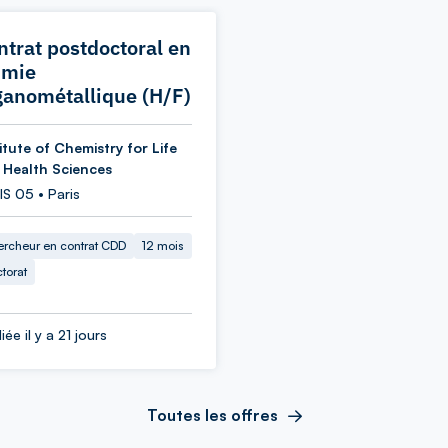
ntrat postdoctoral en
imie
ganométallique (H/F)
itute of Chemistry for Life
 Health Sciences
S 05 • Paris
rcheur en contrat CDD
12 mois
torat
iée il y a 21 jours
Toutes les offres