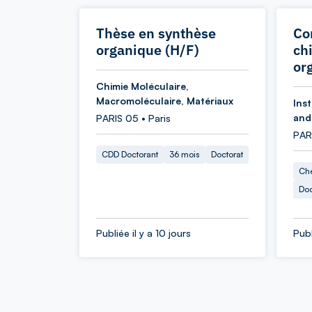
Thèse en synthèse
Co
organique (H/F)
ch
or
Chimie Moléculaire,
Macromoléculaire, Matériaux
Inst
and
PARIS 05 • Paris
PARI
CDD Doctorant
36 mois
Doctorat
Che
Doc
Publiée il y a 10 jours
Publ