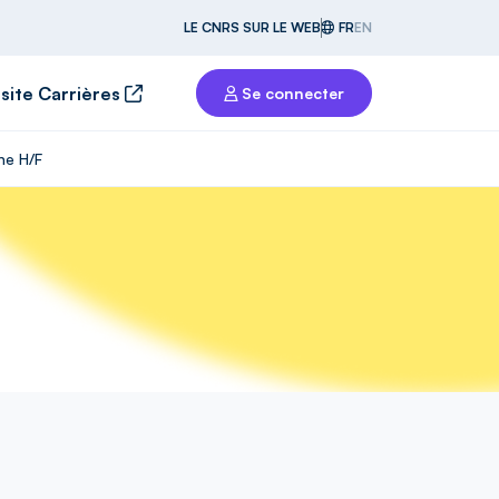
LE CNRS SUR LE WEB
FR
EN
 site Carrières
Se connecter
ne H/F