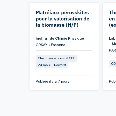
Matréiaux pérovskites
Th
pour la valorisation de
en
la biomasse (H/F)
(e
Institut de Chimie Physique
Lab
- M
ORSAY • Essonne
PARI
Chercheur en contrat CDD
CDD
24 mois
Doctorat
Publiée il y a 7 jours
Publ