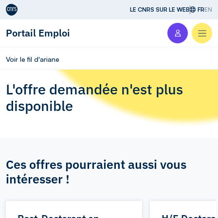
Aller au contenu
LE CNRS SUR LE WEB
FR
EN
Portail Emploi
Men
Voir le fil d'ariane
L'offre demandée n'est plus
disponible
Ces offres pourraient aussi vous
intéresser !