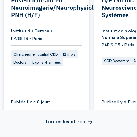
Post-Doctorant en
H/F Doctora
Neuroimagerie/Neurophysiologie
Neuroscienc
PNH (H/F)
Systèmes
Institut du Cerveau
Institut de biolog
Normale Supérie
PARIS 13 • Paris
PARIS 05 • Paris
Chercheur en contrat CDD
12 mois
CDD Doctorant
3
Doctorat
Exp 1 à 4 années
Publiée il y a 8 jours
Publiée il y a 11 jo
Toutes les offres