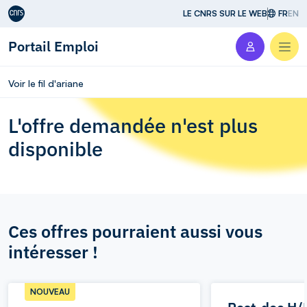
Aller au contenu
LE CNRS SUR LE WEB
FR
EN
Portail Emploi
Men
Voir le fil d'ariane
L'offre demandée n'est plus
disponible
Ces offres pourraient aussi vous
intéresser !
NOUVEAU