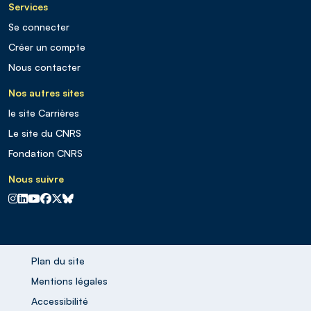
Services
Se connecter
Créer un compte
Nous contacter
Nos autres sites
le site Carrières
Le site du CNRS
Fondation CNRS
Nous suivre
CNRS sur Instagram
CNRS sur Linkedin
CNRS sur Youtube
CNRS sur Facebook
CNRS sur X
CNRS sur Blus sky
Plan du site
Mentions légales
Accessibilité