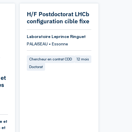
H/F Postdoctorat LHCb
configuration cible fixe
Laboratoire Leprince Ringuet
PALAISEAU • Essonne
s
Chercheur en contrat CDD
12 mois
Doctorat
 et
es
e et
 et