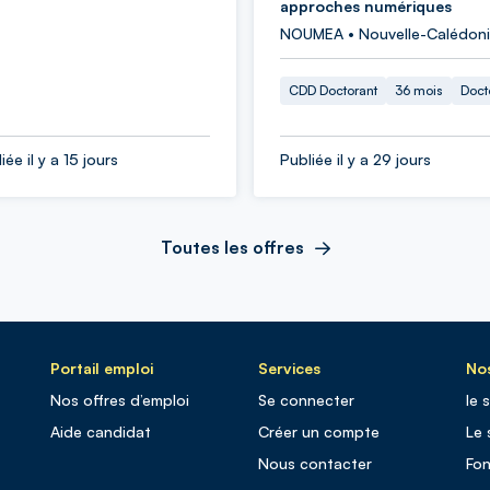
approches numériques
NOUMEA • Nouvelle-Calédon
CDD Doctorant
36 mois
Doct
iée il y a 15 jours
Publiée il y a 29 jours
Toutes les offres
Portail emploi
Services
Nos
Nos offres d’emploi
Se connecter
le 
Aide candidat
Créer un compte
Le 
Nous contacter
Fo