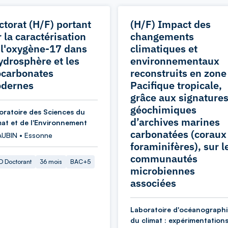
ctorat (H/F) portant
(H/F) Impact des
 la caractérisation
changements
 l'oxygène-17 dans
climatiques et
hydrosphère et les
environnementaux
ocarbonates
reconstruits en zone
dernes
Pacifique tropicale,
grâce aux signature
géochimiques
oratoire des Sciences du
d’archives marines
mat et de l'Environnement
carbonatées (coraux
AUBIN • Essonne
foraminifères), sur l
communautés
 Doctorant
36 mois
BAC+5
microbiennes
associées
Laboratoire d'océanographi
du climat : expérimentations