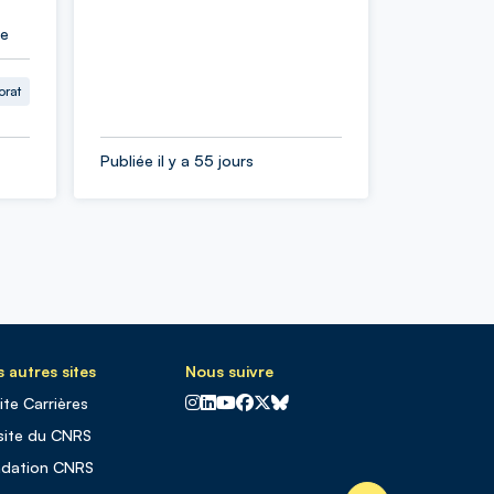
ie
orat
Publiée il y a 55 jours
 autres sites
Nous suivre
CNRS sur Instagram
CNRS sur Linkedin
CNRS sur Youtube
CNRS sur Facebook
CNRS sur X
CNRS sur Blus sky
site Carrières
site du CNRS
ndation CNRS