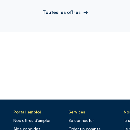
Toutes les offres
Portail emploi
Services
Nos
Nos offres d’emploi
Se connecter
le 
Aide candidat
Créer un compte
Le 