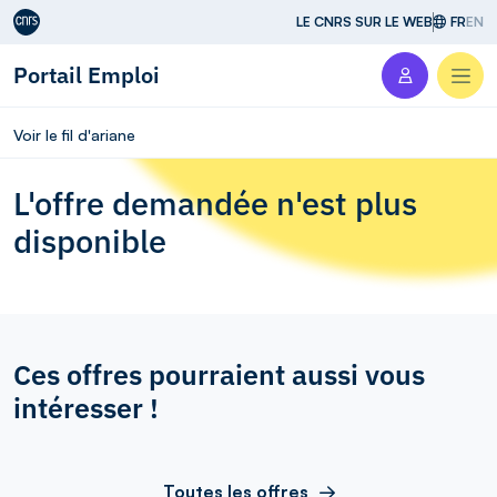
Aller au contenu
LE CNRS SUR LE WEB
FR
EN
Portail Emploi
Men
Voir le fil d'ariane
L'offre demandée n'est plus
disponible
Ces offres pourraient aussi vous
intéresser !
Toutes les offres