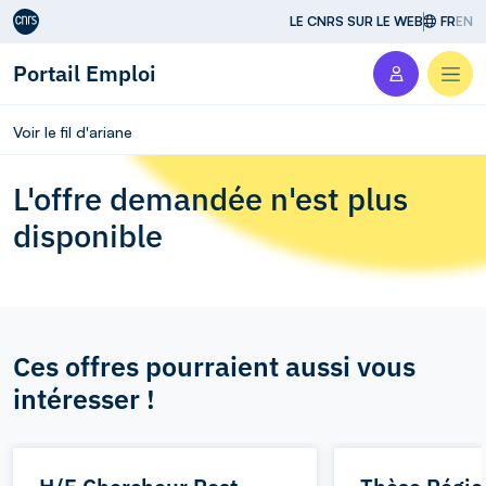
Aller au contenu
LE CNRS SUR LE WEB
FR
EN
Portail Emploi
Men
Voir le fil d'ariane
L'offre demandée n'est plus
disponible
Ces offres pourraient aussi vous
intéresser !