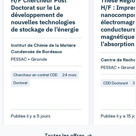
H/F Chercheur Post
Thèse Régio
Doctorat sur le Le
H/F : Impre
développement de
nanocompos
nouvelles technologies
électromagn
de stockage de l’énergie
conducteurs
magnétique
l’absorption
Institut de Chimie de la Matière
Condensée de Bordeaux
PESSAC • Gironde
Centre de Reche
PESSAC • Girond
Chercheur en contrat CDD
24 mois
Doctorat
CDD Doctorant
3
Publiée il y a 5 jours
Publiée il y a 15 j
Toutes les offres