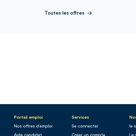
Toutes les offres
Portail emploi
Services
Nos
Nos offres d’emploi
Se connecter
le 
Aide candidat
Créer un compte
Le 