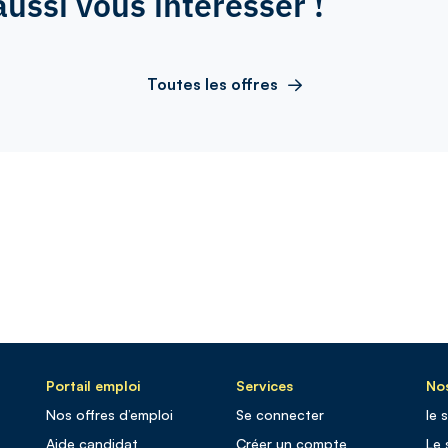
aussi vous intéresser !
Toutes les offres
Portail emploi
Services
Nos
Nos offres d’emploi
Se connecter
le 
Aide candidat
Créer un compte
Le 